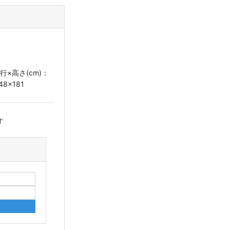
行×高さ(cm)：
48×181
す