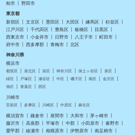
柏市
野田市
東京都
新宿区
文京区
墨田区
大田区
練馬区
杉並区
江戸川区
千代田区
豊島区
板橋区
目黒区
西東京市
小金井市
日野市
八王子市
町田市
府中市
西多摩郡
青梅市
北区
神奈川県
横浜市
都筑区
港北区
栄区
神奈川区
保土ヶ谷区
泉区
緑区
戸塚区
瀬谷区
中区
磯子区
南区
金沢区
旭区
青葉区
西区
川崎市
宮前区
多摩区
川崎区
中原区
麻生区
横須賀市
鎌倉市
座間市
大和市
茅ヶ崎市
藤沢市
高座郡
平塚市
中郡
小田原市
秦野市
愛甲郡
綾瀬市
相模原市
伊勢原市
南足柄市