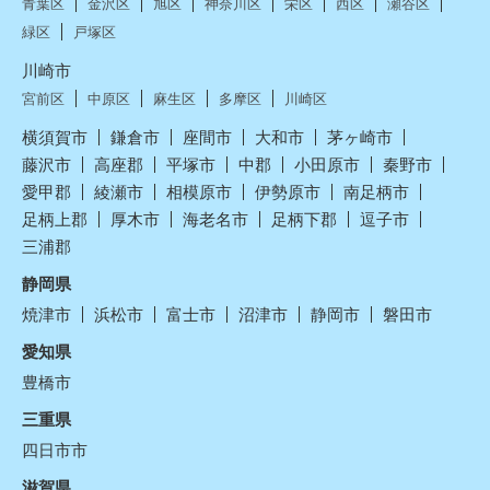
青葉区
金沢区
旭区
神奈川区
栄区
西区
瀬谷区
緑区
戸塚区
川崎市
宮前区
中原区
麻生区
多摩区
川崎区
横須賀市
鎌倉市
座間市
大和市
茅ヶ崎市
藤沢市
高座郡
平塚市
中郡
小田原市
秦野市
愛甲郡
綾瀬市
相模原市
伊勢原市
南足柄市
足柄上郡
厚木市
海老名市
足柄下郡
逗子市
三浦郡
静岡県
焼津市
浜松市
富士市
沼津市
静岡市
磐田市
愛知県
豊橋市
三重県
四日市市
滋賀県