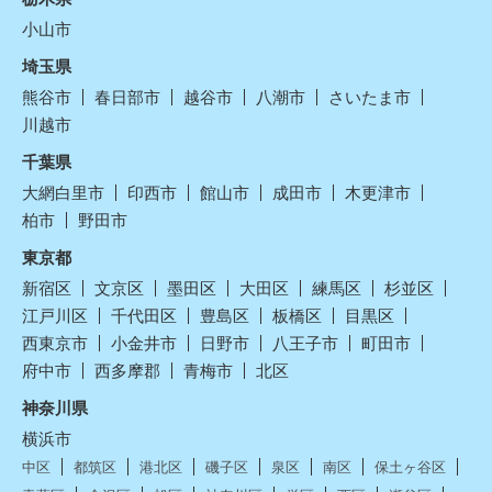
小山市
埼玉県
熊谷市
春日部市
越谷市
八潮市
さいたま市
川越市
千葉県
大網白里市
印西市
館山市
成田市
木更津市
柏市
野田市
東京都
新宿区
文京区
墨田区
大田区
練馬区
杉並区
江戸川区
千代田区
豊島区
板橋区
目黒区
西東京市
小金井市
日野市
八王子市
町田市
府中市
西多摩郡
青梅市
北区
神奈川県
横浜市
中区
都筑区
港北区
磯子区
泉区
南区
保土ヶ谷区