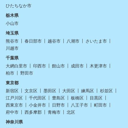
ひたちなか市
栃木県
小山市
埼玉県
熊谷市
春日部市
越谷市
八潮市
さいたま市
川越市
千葉県
大網白里市
印西市
館山市
成田市
木更津市
柏市
野田市
東京都
新宿区
文京区
墨田区
大田区
練馬区
杉並区
江戸川区
千代田区
豊島区
板橋区
目黒区
西東京市
小金井市
日野市
八王子市
町田市
府中市
西多摩郡
青梅市
北区
神奈川県