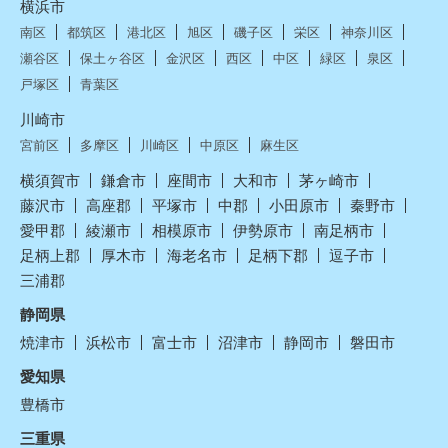
横浜市
南区
都筑区
港北区
旭区
磯子区
栄区
神奈川区
瀬谷区
保土ヶ谷区
金沢区
西区
中区
緑区
泉区
戸塚区
青葉区
川崎市
宮前区
多摩区
川崎区
中原区
麻生区
横須賀市
鎌倉市
座間市
大和市
茅ヶ崎市
藤沢市
高座郡
平塚市
中郡
小田原市
秦野市
愛甲郡
綾瀬市
相模原市
伊勢原市
南足柄市
足柄上郡
厚木市
海老名市
足柄下郡
逗子市
三浦郡
静岡県
焼津市
浜松市
富士市
沼津市
静岡市
磐田市
愛知県
豊橋市
三重県