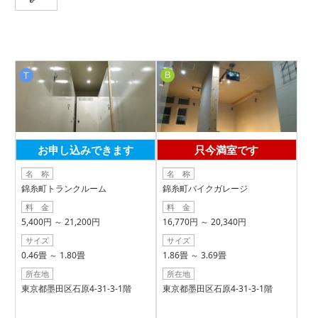
お申し込みできます
只今満室です
名 称
名 称
錦糸町トランクルーム
錦糸町バイクガレージ
料 金
料 金
5,400円 ～ 21,200円
16,770円 ～ 20,340円
サイズ
サイズ
0.46畳 ～ 1.80畳
1.86畳 ～ 3.69畳
所在地
所在地
東京都墨田区石原4-31-3-1階
東京都墨田区石原4-31-3-1階