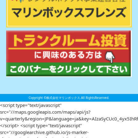
Copyright ©株式会社マリンボックス.All RightsReserved.
<script type="text/javascript"
src="//maps.googleapis.com/maps/api/js?
v=quarterly&region=JP&language=ja&key=AIzaSyCUc0_4yx5IhRf
</script> <script type="text/javascript"
src="//googlearchive.github.io/js-marker-