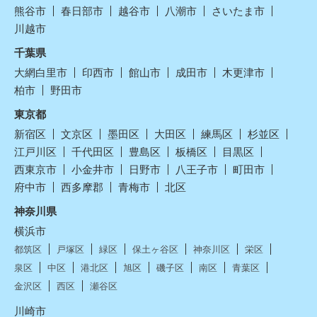
熊谷市
春日部市
越谷市
八潮市
さいたま市
川越市
千葉県
大網白里市
印西市
館山市
成田市
木更津市
柏市
野田市
東京都
新宿区
文京区
墨田区
大田区
練馬区
杉並区
江戸川区
千代田区
豊島区
板橋区
目黒区
西東京市
小金井市
日野市
八王子市
町田市
府中市
西多摩郡
青梅市
北区
神奈川県
横浜市
都筑区
戸塚区
緑区
保土ヶ谷区
神奈川区
栄区
泉区
中区
港北区
旭区
磯子区
南区
青葉区
金沢区
西区
瀬谷区
川崎市