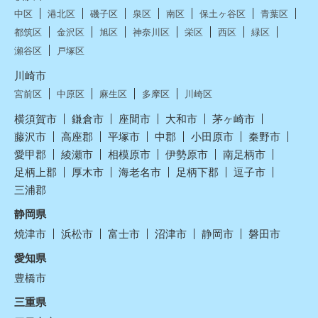
中区
港北区
磯子区
泉区
南区
保土ヶ谷区
青葉区
都筑区
金沢区
旭区
神奈川区
栄区
西区
緑区
瀬谷区
戸塚区
川崎市
宮前区
中原区
麻生区
多摩区
川崎区
横須賀市
鎌倉市
座間市
大和市
茅ヶ崎市
藤沢市
高座郡
平塚市
中郡
小田原市
秦野市
愛甲郡
綾瀬市
相模原市
伊勢原市
南足柄市
足柄上郡
厚木市
海老名市
足柄下郡
逗子市
三浦郡
静岡県
焼津市
浜松市
富士市
沼津市
静岡市
磐田市
愛知県
豊橋市
三重県