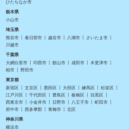
ひたちなか市
栃木県
小山市
埼玉県
熊谷市
春日部市
越谷市
八潮市
さいたま市
川越市
千葉県
大網白里市
印西市
館山市
成田市
木更津市
柏市
野田市
東京都
新宿区
文京区
墨田区
大田区
練馬区
杉並区
江戸川区
千代田区
豊島区
板橋区
目黒区
西東京市
小金井市
日野市
八王子市
町田市
府中市
西多摩郡
青梅市
北区
神奈川県
横浜市