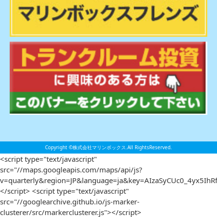
Copyright ©株式会社マリンボックス.All RightsReserved.
<script type="text/javascript"
src="//maps.googleapis.com/maps/api/js?
v=quarterly&region=JP&language=ja&key=AIzaSyCUc0_4yx5IhRf
</script> <script type="text/javascript"
src="//googlearchive.github.io/js-marker-
clusterer/src/markerclusterer.js"></script>