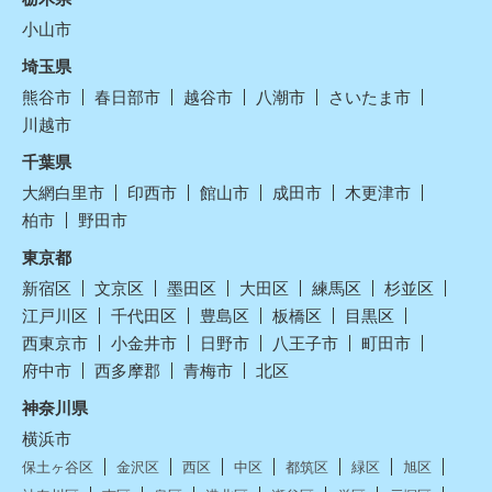
小山市
埼玉県
熊谷市
春日部市
越谷市
八潮市
さいたま市
川越市
千葉県
大網白里市
印西市
館山市
成田市
木更津市
柏市
野田市
東京都
新宿区
文京区
墨田区
大田区
練馬区
杉並区
江戸川区
千代田区
豊島区
板橋区
目黒区
西東京市
小金井市
日野市
八王子市
町田市
府中市
西多摩郡
青梅市
北区
神奈川県
横浜市
保土ヶ谷区
金沢区
西区
中区
都筑区
緑区
旭区