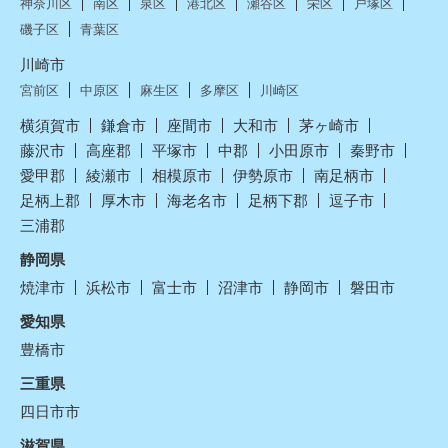
神奈川区
南区
泉区
港北区
瀬谷区
栄区
戸塚区
磯子区
青葉区
川崎市
宮前区
中原区
麻生区
多摩区
川崎区
横須賀市
鎌倉市
座間市
大和市
茅ヶ崎市
藤沢市
高座郡
平塚市
中郡
小田原市
秦野市
愛甲郡
綾瀬市
相模原市
伊勢原市
南足柄市
足柄上郡
厚木市
海老名市
足柄下郡
逗子市
三浦郡
静岡県
焼津市
浜松市
富士市
沼津市
静岡市
磐田市
愛知県
豊橋市
三重県
四日市市
滋賀県