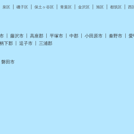
泉区
磯子区
保土ヶ谷区
青葉区
金沢区
旭区
都筑区
西
市
藤沢市
高座郡
平塚市
中郡
小田原市
秦野市
愛
柄下郡
逗子市
三浦郡
磐田市