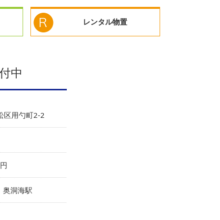
レンタル物置
付中
区用勺町2-2
0円
 奥洞海駅