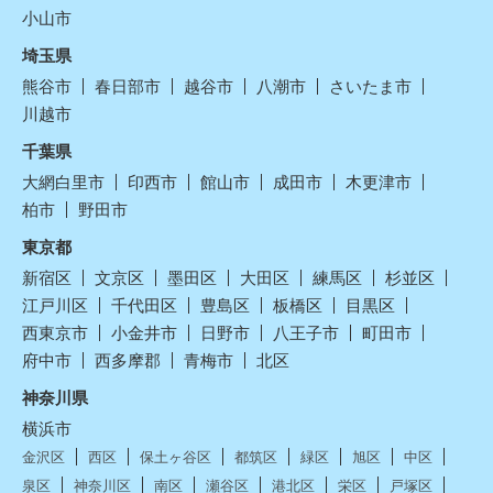
小山市
埼玉県
熊谷市
春日部市
越谷市
八潮市
さいたま市
川越市
千葉県
大網白里市
印西市
館山市
成田市
木更津市
柏市
野田市
東京都
新宿区
文京区
墨田区
大田区
練馬区
杉並区
江戸川区
千代田区
豊島区
板橋区
目黒区
西東京市
小金井市
日野市
八王子市
町田市
府中市
西多摩郡
青梅市
北区
神奈川県
横浜市
金沢区
西区
保土ヶ谷区
都筑区
緑区
旭区
中区
泉区
神奈川区
南区
瀬谷区
港北区
栄区
戸塚区