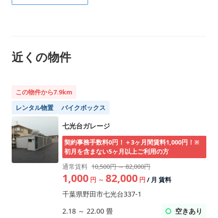
近くの物件
この物件から7.9km
レンタル物置
バイクボックス
七光台ガレージ
契約事務手数料0円！＋3ヶ月間賃料1,000円！※
初月を含まない5ヶ月以上ご利用の方
通常賃料
10,500円 ～ 82,000円
1,000
82,000
円
～
円
/ 月 賃料
千葉県野田市七光台337-1
空きあり
2.18
～
22.00
畳