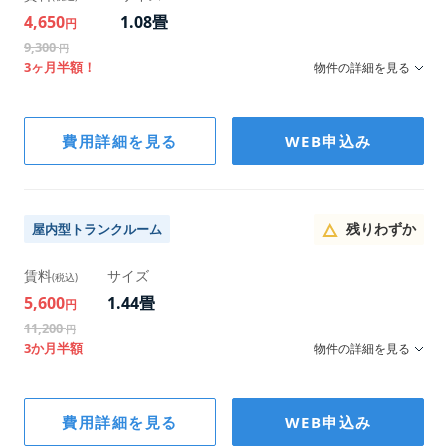
4,650
1.08畳
円
9,300
円
3ヶ月半額！
物件の詳細を見る
階数
費用詳細を見る
WEB申込み
2F
幅/奥行/高さ
180×90×210
残りわずか
屋内型トランクルーム
賃料
サイズ
(税込)
5,600
1.44畳
円
11,200
円
3か月半額
物件の詳細を見る
階数
費用詳細を見る
WEB申込み
2F