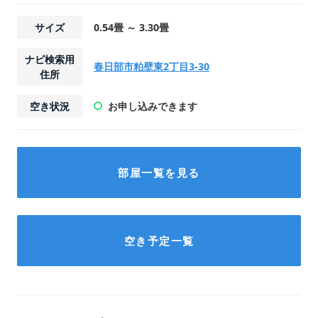
サイズ
0.54畳 ～ 3.30畳
ナビ検索用
春日部市粕壁東2丁目3-30
住所
空き状況
お申し込みできます
部屋一覧を見る
初期費用
初期費用
初期費用
初期費用
18,350
21,200
22,100
31,100
円
円
円
円
23,000
26,800
28,000
40,000
円
円
円
円
空き予定一覧
初期費用内訳
初期費用内訳
初期費用内訳
初期費用内訳
契約手数料
契約手数料
契約手数料
契約手数料
11,200
11,800
17,800
9,300
円
円
円
円
2026年8月管理保証料
2026年8月管理保証料
2026年8月管理保証料
2026年8月管理保証料
2,200
2,200
2,200
2,200
円
円
円
円
2026年9月賃料
2026年9月賃料
2026年9月賃料
2026年9月賃料
11,200
11,800
17,800
9,300
円
円
円
円