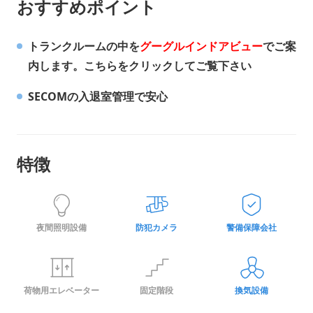
おすすめポイント
賃料割引
賃料割引
賃料割引
賃料割引
-4,650
-5,600
-5,900
-8,900
円
円
円
円
2026年9月管理保証料
2026年9月管理保証料
2026年9月管理保証料
2026年9月管理保証料
2,200
2,200
2,200
2,200
円
円
円
円
トランクルームの中を
グーグルインドアビュー
でご案
鍵代
鍵代
鍵代
鍵代
0
0
0
0
円
円
円
円
内します。こちらをクリックしてご覧下さい
合計
合計
合計
合計
18,350
21,200
22,100
31,100
円
円
円
円
SECOMの入退室管理で安心
月額費用(キャンペーン)
月額費用(キャンペーン)
月額費用(キャンペーン)
月額費用(キャンペーン)
特徴
6,850
7,800
8,100
11,100
円/月
円/月
円/月
円/月
11,500
13,400
14,000
20,000
円
円
円
円
月額費用内訳
月額費用内訳
月額費用内訳
月額費用内訳
夜間照明設備
防犯カメラ
警備保障会社
賃料
賃料
賃料
賃料
11,200
11,800
17,800
9,300
円
円
円
円
賃料割引
賃料割引
賃料割引
賃料割引
-4,650
-5,600
-5,900
-8,900
円
円
円
円
荷物用エレベーター
固定階段
換気設備
管理保証料
管理保証料
管理保証料
管理保証料
2,200
2,200
2,200
2,200
円
円
円
円