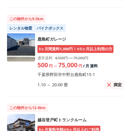
この物件から9.5km
レンタル物置
バイクボックス
鹿島町ガレージ
3ヶ月間賃料1,000円！※5ヶ月以上利用の方
通常賃料
4,500円 ～ 75,000円
500
75,000
円
～
円
/ 月 賃料
千葉県野田市中野台鹿島町15-1
満室
1.10
～
20.00
畳
この物件から12.4km
越谷登戸町トランクルーム
3ヶ月賃料半額※5ヶ月以上のご利用