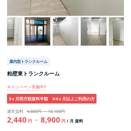
屋内型トランクルーム
粕壁東トランクルーム
キャンペーン実施中!!
3ヶ月間月額賃料半額 ※4ヶ月以上ご利用の方
通常賃料
4,880円 ～ 18,100円
2,440
8,900
～
円
円
/ 月 賃料