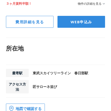
３ヶ月賃料半額！
物件の詳細を見る
階数
費用詳細を見る
WEB申込み
2F
幅/奥行/高さ
210×210×210
所在地
最寄駅
東武スカイツリーライン 春日部駅
アクセス方
匠サローネ並び
法
地図で確認する