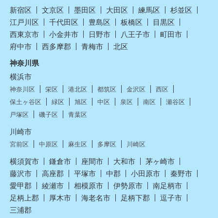
新宿区
文京区
墨田区
大田区
練馬区
杉並区
江戸川区
千代田区
豊島区
板橋区
目黒区
西東京市
小金井市
日野市
八王子市
町田市
府中市
西多摩郡
青梅市
北区
神奈川県
横浜市
神奈川区
栄区
港北区
都筑区
金沢区
西区
保土ヶ谷区
緑区
旭区
中区
泉区
南区
瀬谷区
戸塚区
磯子区
青葉区
川崎市
宮前区
中原区
麻生区
多摩区
川崎区
横須賀市
鎌倉市
座間市
大和市
茅ヶ崎市
藤沢市
高座郡
平塚市
中郡
小田原市
秦野市
愛甲郡
綾瀬市
相模原市
伊勢原市
南足柄市
足柄上郡
厚木市
海老名市
足柄下郡
逗子市
三浦郡