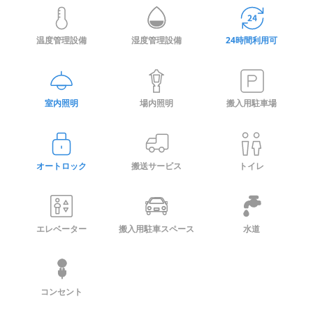
合計
合計
合計
合計
11,100
6,850
7,800
8,100
円
円
円
円
※契約月の翌月分から3ヶ月間
※契約月の翌月分から3ヶ月間
※契約月の翌月分から3ヶ月間
※契約月の翌月分から3ヶ月間
温度管理設備
湿度管理設備
24時間利用可
月額費用(通常)
月額費用(通常)
月額費用(通常)
月額費用(通常)
11,500
13,400
14,000
20,000
室内照明
場内照明
搬入用駐車場
円/月
円/月
円/月
円/月
月額費用内訳
月額費用内訳
月額費用内訳
月額費用内訳
オートロック
搬送サービス
トイレ
賃料
賃料
賃料
賃料
11,200
11,800
17,800
9,300
円
円
円
円
管理保証料
管理保証料
管理保証料
管理保証料
2,200
2,200
2,200
2,200
円
円
円
円
合計
合計
合計
合計
11,500
13,400
14,000
20,000
円
円
円
円
エレベーター
搬入用駐車スペース
水道
コンセント