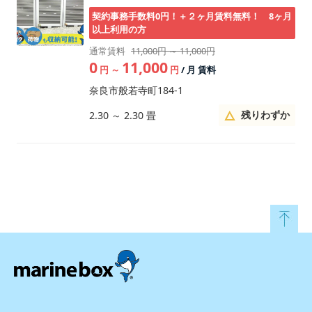
契約事務手数料0円！＋２ヶ月賃料無料！ 8ヶ月
以上利用の方
通常賃料
11,000円 ～ 11,000円
0
11,000
円
～
円
/ 月 賃料
奈良市般若寺町184-1
残りわずか
2.30
～
2.30
畳