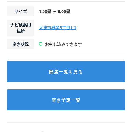
サイズ
1.50畳 ～ 8.00畳
ナビ検索用
大津市雄琴5丁目1-3
住所
空き状況
お申し込みできます
部屋一覧を見る
初期費用
初期費用
初期費用
初期費用
24,100
35,800
23,450
18,535
円
円
円
円
29,200
44,800
29,800
21,780
円
円
円
円
空き予定一覧
初期費用内訳
初期費用内訳
初期費用内訳
初期費用内訳
契約手数料
契約手数料
契約手数料
契約手数料
10,200
18,000
12,700
6,490
円
円
円
円
2026年8月管理保証料
2026年8月管理保証料
2026年8月管理保証料
2026年8月管理保証料
2,200
2,200
2,200
2,200
円
円
円
円