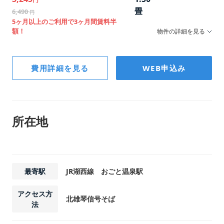
畳
6,490
円
5ヶ月以上のご利用で3ヶ月間賃料半
額！
物件の詳細を見る
階数
費用詳細を見る
WEB申込み
2F
幅/奥行/高さ
116×216×234
所在地
最寄駅
JR湖西線 おごと温泉駅
アクセス方
北雄琴信号そば
法