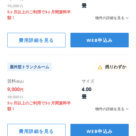
畳
10,200
円
5ヶ月以上のご利用で3ヶ月間賃料半
額！
物件の詳細を見る
階数
費用詳細を見る
WEB申込み
1F
幅/奥行/高さ
143×222×231
残りわずか
屋外型トランクルーム
賃料
サイズ
(税込)
9,000
4.00
円
畳
18,000
円
5ヶ月以上のご利用で3ヶ月間賃料半
額！
物件の詳細を見る
階数
費用詳細を見る
WEB申込み
1F