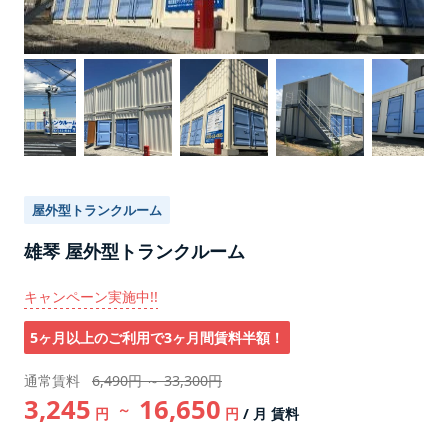
屋外型トランクルーム
雄琴 屋外型トランクルーム
キャンペーン実施中!!
5ヶ月以上のご利用で3ヶ月間賃料半額！
通常賃料
6,490円 ～ 33,300円
3,245
16,650
～
円
円
/ 月 賃料