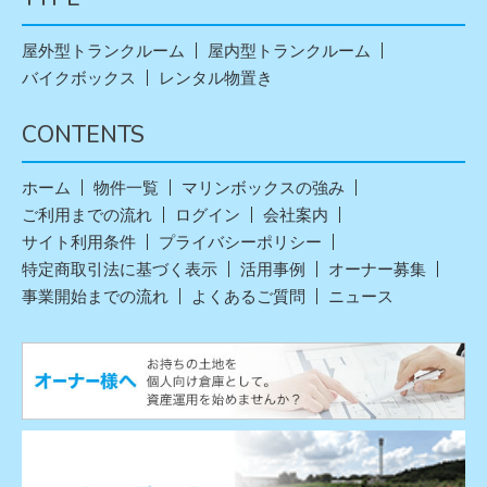
閉じる
閉じる
閉じる
閉じる
屋外型トランクルーム
屋内型トランクルーム
バイクボックス
レンタル物置き
CONTENTS
ホーム
物件一覧
マリンボックスの強み
ご利用までの流れ
ログイン
会社案内
サイト利用条件
プライバシーポリシー
特定商取引法に基づく表示
活用事例
オーナー募集
事業開始までの流れ
よくあるご質問
ニュース