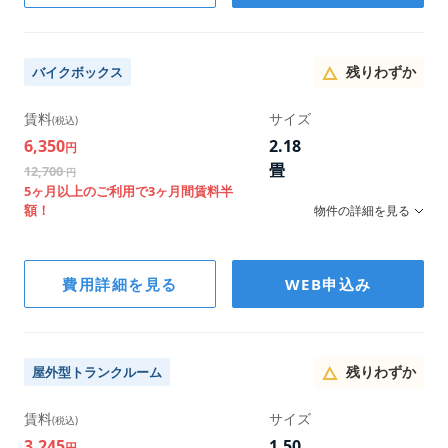
幅/奥行/高さ
286×235×236
残りわずか
バイクボックス
賃料
サイズ
(税込)
6,350
2.18
円
畳
12,700
円
5ヶ月以上のご利用で3ヶ月間賃料半
額！
物件の詳細を見る
階数
費用詳細を見る
WEB申込み
1F
幅/奥行/高さ
137×263×207
残りわずか
屋外型トランクルーム
賃料
サイズ
(税込)
3,245
1.50
円