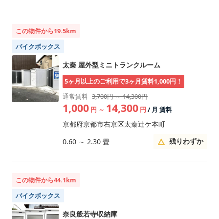
この物件から19.5km
バイクボックス
太秦 屋外型ミニトランクルーム
5ヶ月以上のご利用で3ヶ月賃料1,000円！
通常賃料
3,700円 ～ 14,300円
1,000
14,300
円
～
円
/ 月 賃料
京都府京都市右京区太秦辻ケ本町
残りわずか
0.60
～
2.30
畳
この物件から44.1km
バイクボックス
奈良般若寺収納庫