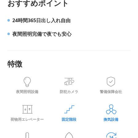
おすすめポイント
2026年9月賃料
2026年9月賃料
2026年9月賃料
2026年9月賃料
10,200
18,000
12,700
6,490
円
円
円
円
賃料割引
賃料割引
賃料割引
賃料割引
-5,100
-9,000
-6,350
-3,245
円
円
円
円
2026年9月管理保証料
2026年9月管理保証料
2026年9月管理保証料
2026年9月管理保証料
2,200
2,200
2,200
2,200
円
円
円
円
24時間365日出し入れ自由
鍵代
鍵代
鍵代
鍵代
4,400
4,400
4,400
0
円
円
円
円
夜間照明完備で夜でも安心
合計
合計
合計
合計
24,100
35,800
23,450
18,535
円
円
円
円
特徴
月額費用(キャンペーン)
月額費用(キャンペーン)
月額費用(キャンペーン)
月額費用(キャンペーン)
7,300
11,200
8,550
5,445
円/月
円/月
円/月
円/月
12,400
20,200
14,900
8,690
円
円
円
円
夜間照明設備
防犯カメラ
警備保障会社
月額費用内訳
月額費用内訳
月額費用内訳
月額費用内訳
賃料
賃料
賃料
賃料
10,200
18,000
12,700
6,490
円
円
円
円
荷物用エレベーター
固定階段
換気設備
賃料割引
賃料割引
賃料割引
賃料割引
-5,100
-9,000
-6,350
-3,245
円
円
円
円
管理保証料
管理保証料
管理保証料
管理保証料
2,200
2,200
2,200
2,200
円
円
円
円