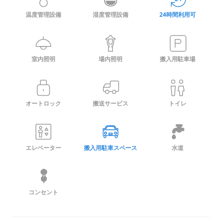
合計
合計
合計
合計
11,200
7,300
8,550
5,445
円
円
円
円
温度管理設備
湿度管理設備
24時間利用可
※契約月の翌月分から3ヶ月間
※契約月の翌月分から3ヶ月間
※契約月の翌月分から3ヶ月間
※契約月の翌月分から3ヶ月間
室内照明
場内照明
搬入用駐車場
月額費用(通常)
月額費用(通常)
月額費用(通常)
月額費用(通常)
12,400
20,200
14,900
8,690
円/月
円/月
円/月
円/月
オートロック
搬送サービス
トイレ
月額費用内訳
月額費用内訳
月額費用内訳
月額費用内訳
賃料
賃料
賃料
賃料
10,200
18,000
12,700
6,490
円
円
円
円
管理保証料
管理保証料
管理保証料
管理保証料
2,200
2,200
2,200
2,200
円
円
円
円
エレベーター
搬入用駐車スペース
水道
合計
合計
合計
合計
12,400
20,200
14,900
8,690
円
円
円
円
コンセント