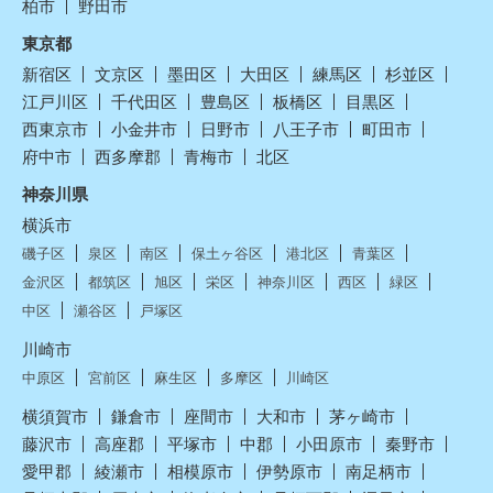
柏市
野田市
東京都
新宿区
文京区
墨田区
大田区
練馬区
杉並区
江戸川区
千代田区
豊島区
板橋区
目黒区
西東京市
小金井市
日野市
八王子市
町田市
府中市
西多摩郡
青梅市
北区
神奈川県
横浜市
磯子区
泉区
南区
保土ヶ谷区
港北区
青葉区
金沢区
都筑区
旭区
栄区
神奈川区
西区
緑区
中区
瀬谷区
戸塚区
川崎市
中原区
宮前区
麻生区
多摩区
川崎区
横須賀市
鎌倉市
座間市
大和市
茅ヶ崎市
藤沢市
高座郡
平塚市
中郡
小田原市
秦野市
愛甲郡
綾瀬市
相模原市
伊勢原市
南足柄市