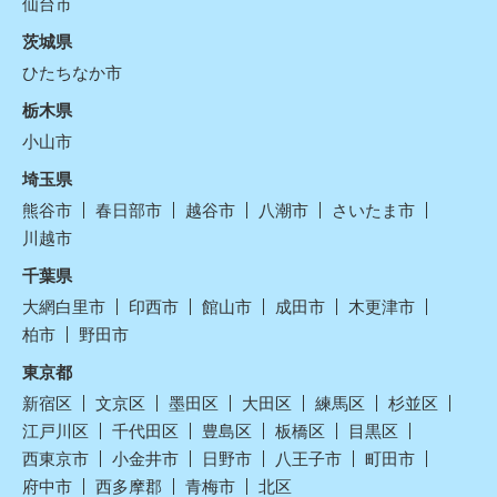
仙台市
茨城県
ひたちなか市
栃木県
小山市
埼玉県
熊谷市
春日部市
越谷市
八潮市
さいたま市
川越市
千葉県
大網白里市
印西市
館山市
成田市
木更津市
柏市
野田市
東京都
新宿区
文京区
墨田区
大田区
練馬区
杉並区
江戸川区
千代田区
豊島区
板橋区
目黒区
西東京市
小金井市
日野市
八王子市
町田市
府中市
西多摩郡
青梅市
北区