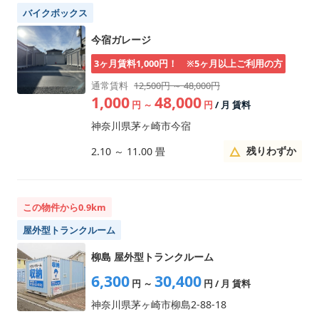
バイクボックス
今宿ガレージ
3ヶ月賃料1,000円！ ※5ヶ月以上ご利用の方
通常賃料
12,500円 ～ 48,000円
1,000
48,000
円
～
円
/ 月 賃料
神奈川県茅ヶ崎市今宿
残りわずか
2.10
～
11.00
畳
この物件から0.9km
屋外型トランクルーム
柳島 屋外型トランクルーム
6,300
30,400
円
～
円
/ 月 賃料
神奈川県茅ヶ崎市柳島2-88-18