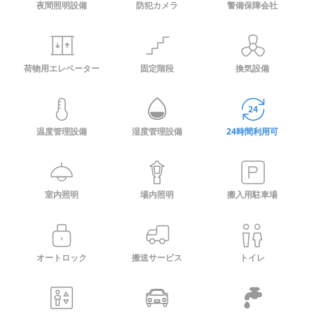
夜間照明設備
防犯カメラ
警備保障会社
荷物用エレベーター
固定階段
換気設備
温度管理設備
湿度管理設備
24時間利用可
室内照明
場内照明
搬入用駐車場
オートロック
搬送サービス
トイレ