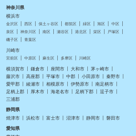
神奈川県
横浜市
金沢区
西区
保土ヶ谷区
都筑区
緑区
旭区
中区
泉区
神奈川区
南区
瀬谷区
港北区
栄区
戸塚区
磯子区
青葉区
川崎市
宮前区
中原区
麻生区
多摩区
川崎区
横須賀市
鎌倉市
座間市
大和市
茅ヶ崎市
藤沢市
高座郡
平塚市
中郡
小田原市
秦野市
愛甲郡
綾瀬市
相模原市
伊勢原市
南足柄市
足柄上郡
厚木市
海老名市
足柄下郡
逗子市
三浦郡
静岡県
焼津市
浜松市
富士市
沼津市
静岡市
磐田市
愛知県