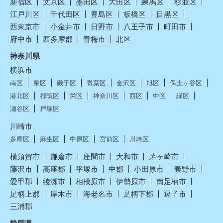
新宿区
文京区
墨田区
大田区
練馬区
杉並区
江戸川区
千代田区
豊島区
板橋区
目黒区
西東京市
小金井市
日野市
八王子市
町田市
府中市
西多摩郡
青梅市
北区
神奈川県
横浜市
南区
泉区
磯子区
青葉区
金沢区
旭区
保土ヶ谷区
港北区
都筑区
栄区
神奈川区
西区
中区
緑区
瀬谷区
戸塚区
川崎市
多摩区
麻生区
中原区
宮前区
川崎区
横須賀市
鎌倉市
座間市
大和市
茅ヶ崎市
藤沢市
高座郡
平塚市
中郡
小田原市
秦野市
愛甲郡
綾瀬市
相模原市
伊勢原市
南足柄市
足柄上郡
厚木市
海老名市
足柄下郡
逗子市
三浦郡
静岡県