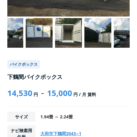
バイクボックス
下鶴間バイクボックス
14,530
15,000
～
円
円
/ 月 賃料
サイズ
1.94畳 ～ 2.24畳
ナビ検索用
大和市下鶴間2043−1
住所