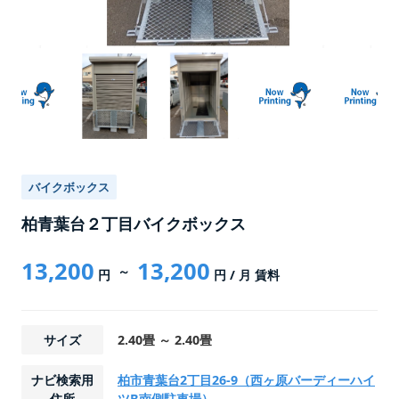
バイクボックス
柏青葉台２丁目バイクボックス
13,200
13,200
～
円
円
/ 月 賃料
サイズ
2.40畳 ～ 2.40畳
ナビ検索用
柏市青葉台2丁目26-9（西ヶ原バーディーハイ
住所
ツB南側駐車場）