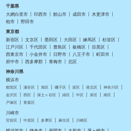
千葉県
大網白里市
印西市
館山市
成田市
木更津市
柏市
野田市
東京都
新宿区
文京区
墨田区
大田区
練馬区
杉並区
江戸川区
千代田区
豊島区
板橋区
目黒区
西東京市
小金井市
日野市
八王子市
町田市
府中市
西多摩郡
青梅市
北区
神奈川県
横浜市
都筑区
瀬谷区
旭区
磯子区
栄区
港北区
神奈川区
金沢区
西区
保土ヶ谷区
緑区
中区
泉区
南区
戸塚区
青葉区
川崎市
宮前区
中原区
多摩区
麻生区
川崎区
横須賀市
鎌倉市
座間市
大和市
茅ヶ崎市