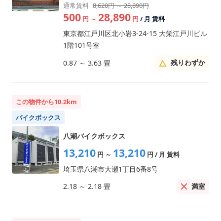
通常賃料
8,620円 ～ 28,890円
500
28,890
円
～
円
/ 月 賃料
東京都江戸川区北小岩3-24-15 大栄江戸川ビル
1階101号室
残りわずか
0.87
～
3.63
畳
この物件から10.2km
バイクボックス
八潮バイクボックス
13,210
13,210
円
～
円
/ 月 賃料
埼玉県八潮市大瀬1丁目6番8号
満室
2.18
～
2.18
畳