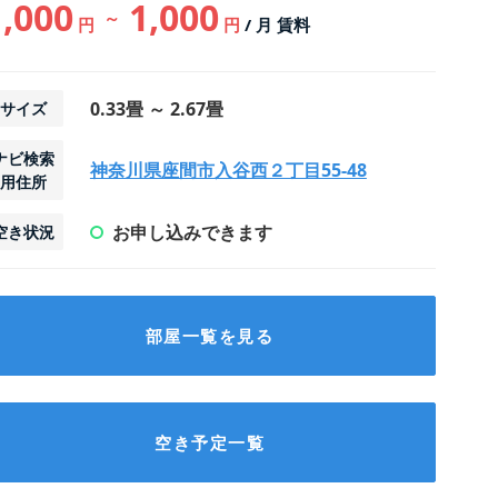
1,000
1,000
～
円
円
/ 月 賃料
0.33畳 ～ 2.67畳
サイズ
ナビ検索
神奈川県座間市入谷西２丁目55-48
用住所
お申し込みできます
空き状況
部屋一覧を見る
空き予定一覧