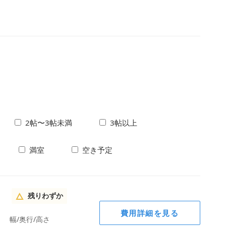
2帖〜3帖未満
3帖以上
満室
空き予定
残りわずか
費用詳細を見る
幅/奥行/高さ