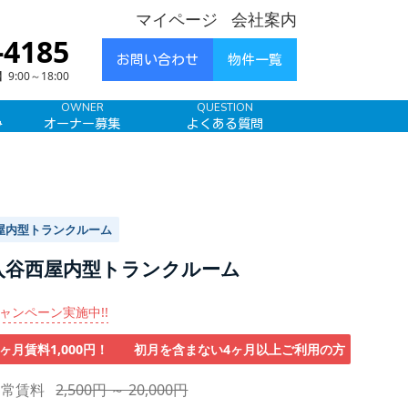
マイページ
会社案内
-4185
お問い合わせ
物件一覧
00～18:00
OWNER
QUESTION
み
オーナー募集
よくある質問
屋内型トランクルーム
入谷西屋内型トランクルーム
ャンペーン実施中!!
3ヶ月賃料1,000円！ 初月を含まない4ヶ月以上ご利用の方
通常賃料
2,500円 ～ 20,000円