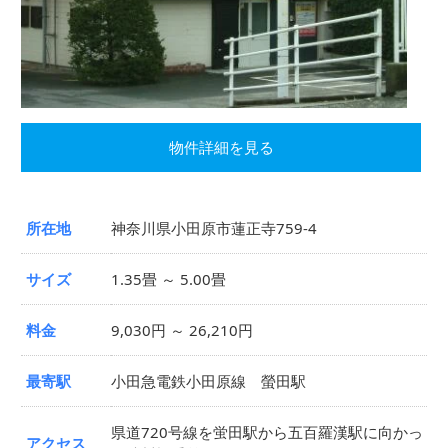
物件詳細を見る
所在地
神奈川県小田原市蓮正寺759-4
サイズ
1.35畳 ～ 5.00畳
料金
9,030円 ～ 26,210円
最寄駅
小田急電鉄小田原線 螢田駅
県道720号線を蛍田駅から五百羅漢駅に向かっ
アクセス