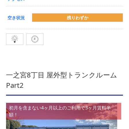
空き状況
残りわずか
一之宮8丁目 屋外型トランクルーム
Part2
初月を含まない4ヶ月以上のご利用で3ヶ月賃料半
額！