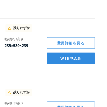
残りわずか
幅/奥行/高さ
費用詳細を見る
235×589×239
WEB申込み
残りわずか
幅/奥行/高さ