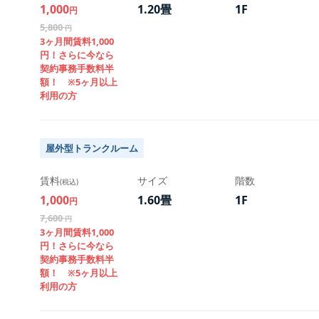
1,000
1.20畳
1F
円
5,800
円
3ヶ月間賃料1,000
円！さらに今なら
契約事務手数料半
額！ ※5ヶ月以上
利用の方
屋外型トランクルーム
賃料
サイズ
階数
(税込)
初期費用
初期費用
初期費用
初期費用
初期費用
初期費用
1,000
1.60畳
1F
円
12,700
13,600
15,800
18,550
23,800
16,050
円
円
円
円
円
円
7,600
円
3ヶ月間賃料1,000
20,400
24,000
32,800
43,800
64,800
33,800
円
円
円
円
円
円
円！さらに今なら
契約事務手数料半
初期費用
初期費用
初期費用
初期費用
初期費用
初期費用
額！ ※5ヶ月以上
利用の方
契約手数料
契約手数料
契約手数料
契約手数料
契約手数料
契約手数料
手数料割引
手数料割引
手数料割引
手数料割引
手数料割引
手数料割引