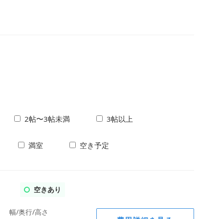
2帖〜3帖未満
3帖以上
満室
空き予定
空きあり
幅/奥行/高さ