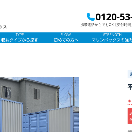
0120-53
携帯電話からでもOK【受付時間】9:
クス
TYPE
FLOW
STRENGTH
収納タイプから探す
初めての方へ
マリンボックスの強
キ