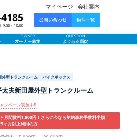
マイページ
会社案内
-4185
お問い合わせ
物件一覧
00～18:00
OWNER
QUESTION
み
オーナー募集
よくある質問
屋外型トランクルーム
バイクボックス
平太夫新田屋外型トランクルーム
ャンペーン実施中!!
3ヶ月間賃料1,000円！さらに今なら契約事務手数料半額！
※5ヶ月以上利用の方