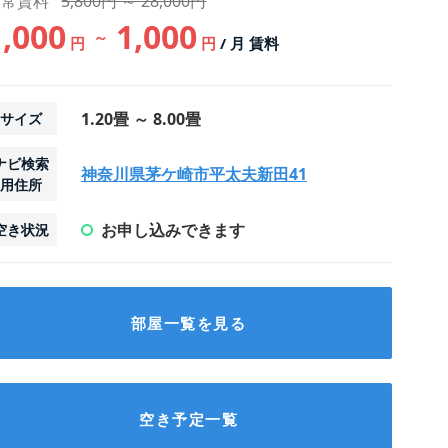
通常賃料
5,800円 ～ 28,000円
1,000
1,000
～
円
円
/ 月 賃料
1.20畳 ～ 8.00畳
サイズ
ナビ検索
神奈川県茅ケ崎市平太夫新田41
用住所
お申し込みできます
空き状況
部屋一覧を見る
空き予定一覧